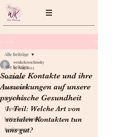
Beitrag
Alle Beiträge
wenkekroschinsky
Alle Beiträge
12. Aug. 2023
Soziale Kontakte und ihre
Methoden
Auswirkungen auf unsere
Seelenleiden
psychische Gesundheit
Seelenheil
1. Teil: Welche Art von 
Theorie
sozialen Kontakten tun 
kritische Gedanken
uns gut?
Bestimmung