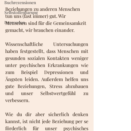
Buchrezensionen
Beziehungen zu anderen Menschen 
Selbstoffenbarung
tun uns (fast immer) gut. Wir 
Depression
Menschen sind für die Gemeinsamkeit 
gemacht, wir brauchen einander.
Wissenschaftliche Untersuchungen 
haben festgestellt, dass Menschen mit 
gesunden sozialen Kontakten weniger 
unter psychischen Erkrankungen wie 
zum Beispiel Depressionen und 
Ängsten leiden. Außerdem helfen uns 
gute Beziehungen, Stress abzubauen 
und unser Selbstwertgefühl zu 
verbessern.
Wie du dir aber sicherlich denken 
kannst, ist nicht jede Beziehung per se 
förderlich für unser psychisches 