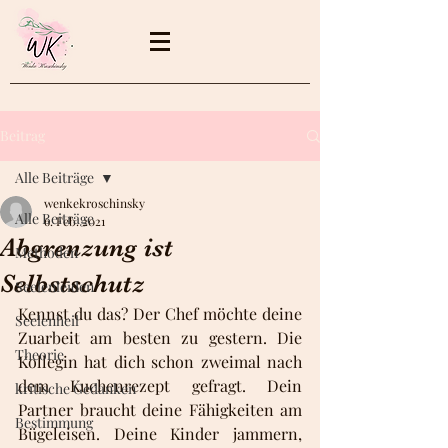
Beitrag
Alle Beiträge
wenkekroschinsky
Alle Beiträge
6. Feb. 2021
Abgrenzung ist
Methoden
Selbstschutz
Seelenleiden
Kennst du das? Der Chef möchte deine 
Seelenheil
Zuarbeit am besten zu gestern. Die 
Theorie
Kollegin hat dich schon zweimal nach 
dem Kuchenrezept gefragt. Dein 
kritische Gedanken
Partner braucht deine Fähigkeiten am 
Bestimmung
Bügeleisen. Deine Kinder jammern, 