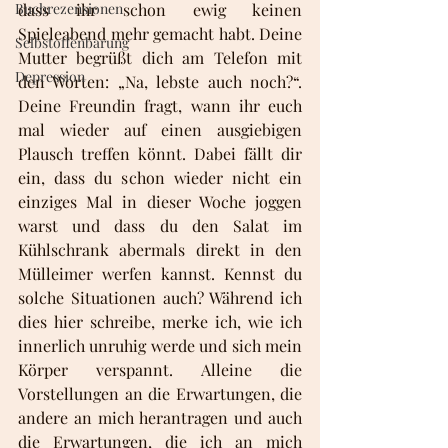
Buchrezensionen
dass ihr schon ewig keinen 
Spieleabend mehr gemacht habt. Deine 
Selbstoffenbarung
Mutter begrüßt dich am Telefon mit 
Depression
den Worten: „Na, lebste auch noch?“. 
Deine Freundin fragt, wann ihr euch 
mal wieder auf einen ausgiebigen 
Plausch treffen könnt. Dabei fällt dir 
ein, dass du schon wieder nicht ein 
einziges Mal in dieser Woche joggen 
warst und dass du den Salat im 
Kühlschrank abermals direkt in den 
Mülleimer werfen kannst. Kennst du 
solche Situationen auch? Während ich 
dies hier schreibe, merke ich, wie ich 
innerlich unruhig werde und sich mein 
Körper verspannt. Alleine die 
Vorstellungen an die Erwartungen, die 
andere an mich herantragen und auch 
die Erwartungen, die ich an mich 