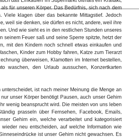
 auch das Einkaufen im Supermarkt oftmals ein Kraftakt, 
n als für unseren Körper. Das Bedürfnis, sich nach dem 
Viele klagen über das bekannte Mittagstief. Jedoch 
weil sie denken, sie dürfen es nicht, andere, weil ihre 
en. Und wie sieht es in den restlichen Stunden unseres 
seinem Feuer saß und seine Sperre spitzte, hetzt der 
n, mit den Kindern noch schnell etwas einkaufen und 
schen, Kinder zum Hobby fahren, Katze zum Tierarzt 
chnung überweisen, Klamotten im Internet bestellen, 
o waschen, den Urlaub aussuchen, Konzertkarten 
unterscheidet, ist nach meiner Meinung die Menge an 
ht nur unser Körper benötigt Pausen, auch unser Gehirn 
sehr wenig beansprucht wird. Die meisten von uns leben 
Ständig prasseln über Fernsehen, Facebook, Emails, 
ser Gehirn ein, welche verarbeitet und kategorisiert 
ieder neu entscheiden, auf welche Information wie 
Sinneseindrücke ist unser Gehirn nicht gewachsen. Es 