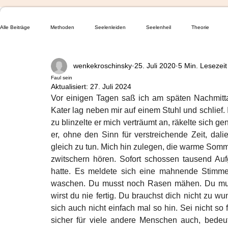
Alle Beiträge
Methoden
Seelenleiden
Seelenheil
Theorie
wenkekroschinsky
25. Juli 2020
5 Min. Lesezeit
Depression
Faul sein
Aktualisiert:
27. Juli 2024
Vor einigen Tagen saß ich am späten Nachmittag
Kater lag neben mir auf einem Stuhl und schlief
zu blinzelte er mich verträumt an, räkelte sich ge
er, ohne den Sinn für verstreichende Zeit, dali
gleich zu tun. Mich hin zulegen, die warme Somme
zwitschern hören. Sofort schossen tausend Auf
hatte. Es meldete sich eine mahnende Stimme
waschen. Du musst noch Rasen mähen. Du musst
wirst du nie fertig. Du brauchst dich nicht zu 
sich auch nicht einfach mal so hin. Sei nicht so 
sicher für viele andere Menschen auch, bedeute