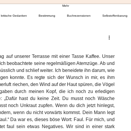
Mehr
kritische Gedanken
Bestimmung
Buchrezensionen
Selbstoffenbarung
 auf unserer Terrasse mit einer Tasse Kaffee. Unser 
. Ich beobachtete seine regelmäßigen Atemzüge. Ab und 
nüsslich und schlief weiter. Ich beneidete ihn darum, wie 
egen konnte. Es regte sich der Wunsch in mir, es ihm 
rluft riechen, den Wind auf der Haut spüren, die Vögel 
gaben durch meinen Kopf, die ich noch zu erledigen 
: „Dafür hast du keine Zeit. Du musst noch Wäsche 
 noch Unkraut zupfen. Wenn du dich jetzt hinlegst, 
wundern, wenn du nicht vorwärts kommst. Dein Mann legt 
faul.“ Da war es, dieses böse Wort: Faul. Für mich, und 
t faul sein etwas Negatives. Wir sind in einer stark 