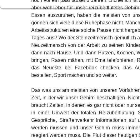
noch vor ein paar tausend Jahren. Sicherlich ist
aber wohl eher für unser reizüberflutetes Gehir
Essen auszuruhen, haben die meisten von uns. 
gönnen sich viele diese Ruhephase nicht. Manche, 
Arbeitsstrukturen eine solche Pause nicht hergeb
Tages aus? Wo der Steinzeitmensch gemütlich an 
Neuzeitmensch von der Arbeit zu seinen Kinder
dann nach Hause. Und dann Putzen, Kochen, Wa
bringen, Rasen mähen, mit Oma telefonieren, Re
das Neueste bei Facebook checken, das Aut
bestellen, Sport machen und so weiter. 
Das was uns am meisten von unseren Vorfahren 
Zeit, in der wir unser Gehirn beschäftigen. Nic
braucht Zeiten, in denen es gar nicht oder nur 
in einer Umwelt der totalen Reizüberflutung. 
Gespräche, Straßenverkehr Informationen auf un
werden müssen und unser Gehirn muss immer w
reagiert werden muss. Die Flut dieser heutigen 