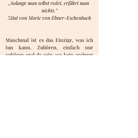
„Solange man selbst redet, erfährt man 
nichts.“
Zitat von Marie von Ebner-Eschenbach
Manchmal ist es das Einzige, was ich 
tun kann. Zuhören, einfach nur 
zuhören und da sein, wo kein anderer 
mehr da sein möchte. Aushalten, was 
kein anderer aushalten möchte. 
Schweigen, wo andere schnelle 
Ratschläge geben. Das Bedürfnis des 
Anderen, gesehen und gehört zu 
werden, zu stillen. Denn wollen wir 
nicht alle von irgendjemanden voll und 
ganz wahrgenommen werden? Ich 
vertraue darauf, dass dies in diesem 
Moment das einzig Richtige ist, was ich 
tun kann. Manchmal sind das die 