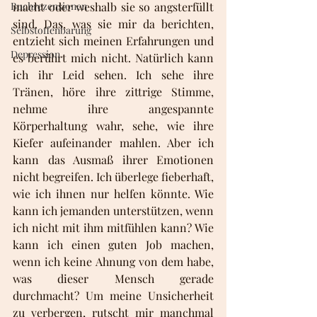
Buchrezensionen
macht oder weshalb sie so angsterfüllt 
sind. Das, was sie mir da berichten, 
Selbstoffenbarung
entzieht sich meinen Erfahrungen und 
Depression
es berührt mich nicht. Natürlich kann 
ich ihr Leid sehen. Ich sehe ihre 
Tränen, höre ihre zittrige Stimme, 
nehme ihre angespannte 
Körperhaltung wahr, sehe, wie ihre 
Kiefer aufeinander mahlen. Aber ich 
kann das Ausmaß ihrer Emotionen 
nicht begreifen. Ich überlege fieberhaft, 
wie ich ihnen nur helfen könnte. Wie 
kann ich jemanden unterstützen, wenn 
ich nicht mit ihm mitfühlen kann? Wie 
kann ich einen guten Job machen, 
wenn ich keine Ahnung von dem habe, 
was dieser Mensch gerade 
durchmacht? Um meine Unsicherheit 
zu verbergen, rutscht mir manchmal 