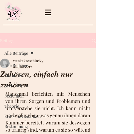
Beitrag
Alle Beiträge
wenkekroschinsky
Alle Beiträge
24. Juli 2019
Zuhören, einfach nur
Methoden
zuhören
Seelenleiden
Manchmal berichten mir Menschen 
Seelenheil
von ihren Sorgen und Problemen und 
Theorie
ich verstehe sie nicht. Ich kann nicht 
nachvollziehen, was genau ihnen daran 
kritische Gedanken
Kummer bereitet, warum sie deswegen 
Bestimmung
so traurig sind, warum es sie so wütend 