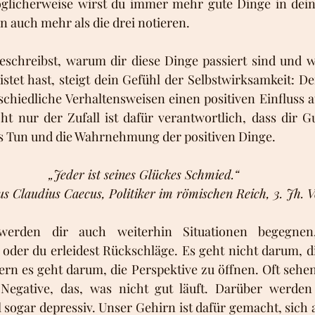
glicherweise wirst du immer mehr gute Dinge in dein
 auch mehr als die drei notieren.
schreibst, warum dir diese Dinge passiert sind und w
istet hast, steigt dein Gefühl der Selbstwirksamkeit: Dei
chiedliche Verhaltensweisen einen positiven Einfluss au
t nur der Zufall ist dafür verantwortlich, dass dir Gu
s Tun und die Wahrnehmung der positiven Dinge. 
„Jeder ist seines Glückes Schmied.“
us Claudius Caecus, Politiker im römischen Reich, 3. Jh. V
h werden dir auch weiterhin Situationen begegnen
oder du erleidest Rückschläge. Es geht nicht darum, di
ern es geht darum, die Perspektive zu öffnen. Oft sehe
Negative, das, was nicht gut läuft. Darüber werden 
ogar depressiv. Unser Gehirn ist dafür gemacht, sich a