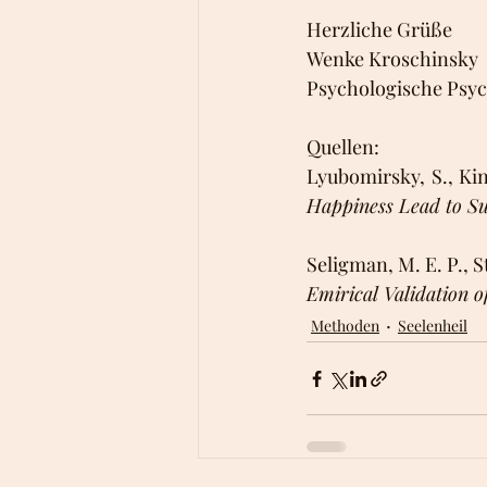
Herzliche Grüße
Wenke Kroschinsky
Psychologische Psyc
Quellen:
Lyubomirsky, S., Kin
Happiness Lead to Su
Seligman, M. E. P., St
Emirical Validation of
Methoden
Seelenheil