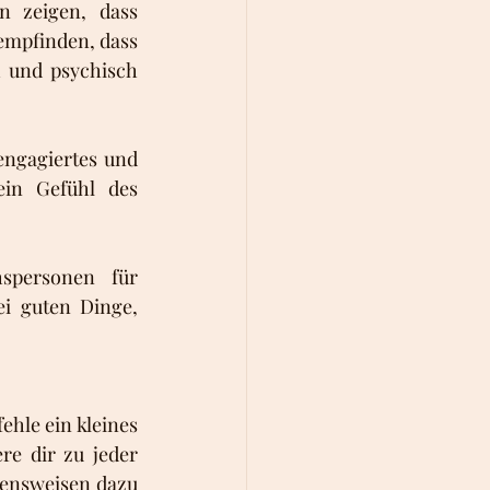
 zeigen, dass 
empfinden, dass 
 und psychisch 
ngagiertes und 
in Gefühl des 
spersonen für 
i guten Dinge, 
hle ein kleines 
re dir zu jeder 
tensweisen dazu 