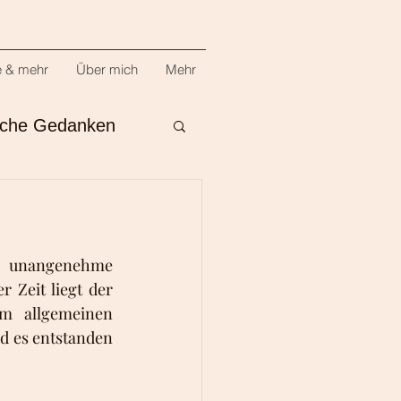
e & mehr
Über mich
Mehr
ische Gedanken
, unangenehme 
Zeit liegt der 
 allgemeinen 
d es entstanden 