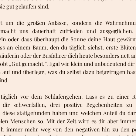
ie gut gelaufen sind. 
ht um die großen Anlässe, sondern die Wahrnehmun
e macht uns dauerhaft zufrieden und ausgeglichen.
n oder dass überhaupt die Sonne deine Haut gewärmt h
ss an einem Baum, den du täglich siehst, erste Blüten 
rkäuferin oder der Busfahrer dich heute besonders nett a
lobt „Gut gemacht.“. Egal wie klein und unbedeutend dir 
e auf und überlege, was du selbst dazu beigetragen hast,
ind.
äglich vor dem Schlafengehen. Lass es zu einer Ro
dir schwerfallen, drei positive Begebenheiten zu 
diese stattgefunden haben und welchen Anteil du daran
len Menschen so. Mit der Zeit wird es dir aber immer l
ch immer mehr weg von den negativen hin zu den pos