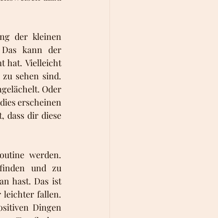
g der kleinen 
 Das kann der 
at. Vielleicht 
zu sehen sind. 
ngelächelt. Oder 
dies erscheinen 
 dass dir diese 
utine werden. 
finden und zu 
 hast. Das ist 
eichter fallen. 
itiven Dingen 