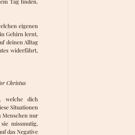
em Tag finden. 
elchen eigenen 
n Gehirn lernt, 
f deinen Alltag 
tes widerfährt, 
or Christus
, welche dich 
ese Situationen 
n Menschen nur 
sie missmutig, 
uf das Negative 