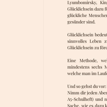
Lyumbomirsky, Kin
Glücklichsein dazu f
glückliche Menschen
gesünder sind. 
Glücklichsein bedeu
sinnvolles Leben 
Glücklichsein zu för
Eine Methode, wel
mindestens sechs Mo
welche man im Laufe 
Und so gehst du vor:
Nimm dir jeden Abend
A5-Schulheft) und n
Sache, wie es dazu 