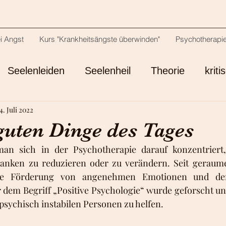
ei Angst
Kurs "Krankheitsängste überwinden"
Psychotherapi
Seelenleiden
Seelenheil
Theorie
krit
4. Juli 2022
ensionen
Selbstoffenbarung
Depression
guten Dinge des Tages
man sich in der Psychotherapie darauf konzentriert
ken zu reduzieren oder zu verändern. Seit geraumer 
ie Förderung von angenehmen Emotionen und dem
 dem Begriff „Positive Psychologie“ wurde geforscht un
sychisch instabilen Personen zu helfen. 