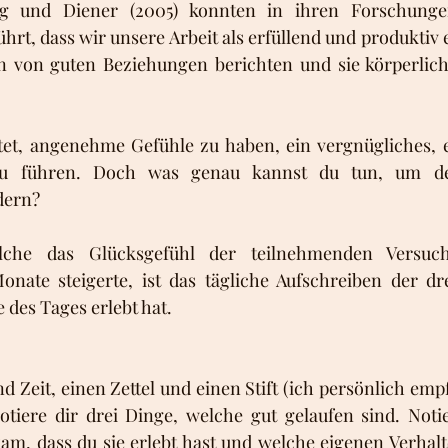
g und Diener (2005) konnten in ihren Forschungen
ührt, dass wir unsere Arbeit als erfüllend und produktiv 
 von guten Beziehungen berichten und sie körperlich
tet, angenehme Gefühle zu haben, ein vergnügliches, e
zu führen. Doch was genau kannst du tun, um de
dern?
che das Glücksgefühl der teilnehmenden Versuch
nate steigerte, ist das tägliche Aufschreiben der dre
des Tages erlebt hat. 
 Zeit, einen Zettel und einen Stift (ich persönlich empfe
otiere dir drei Dinge, welche gut gelaufen sind. Notie
kam, dass du sie erlebt hast und welche eigenen Verhal