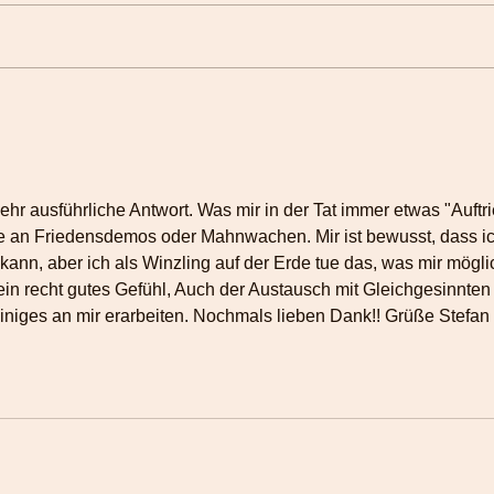
Zeit ist genug da – Wie du
Die 
deine Zeitwahrnehmung neu
Dank
gestalten kannst
Rout
zeig
ehr ausführliche Antwort. Was mir in der Tat immer etwas "Auftri
hme an Friedensdemos oder Mahnwachen. Mir ist bewusst, dass ic
kann, aber ich als Winzling auf der Erde tue das, was mir mögli
ein recht gutes Gefühl, Auch der Austausch mit Gleichgesinnten
iniges an mir erarbeiten. Nochmals lieben Dank!! Grüße Stefan 