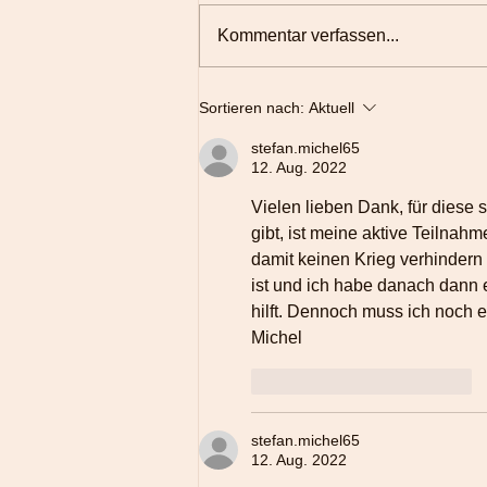
Kommentar verfassen...
Entspannt gesund - Wie
Sortieren nach:
Aktuell
Entspannung Körper und
Gehirn heilt
stefan.michel65
12. Aug. 2022
Vielen lieben Dank, für diese s
gibt, ist meine aktive Teilna
damit keinen Krieg verhindern 
ist und ich habe danach dann 
hilft. Dennoch muss ich noch e
Michel
Gefällt mir
Antworten
stefan.michel65
12. Aug. 2022