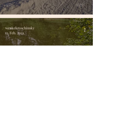
wenkekroschinsky
13. Feb. 2021
Glaubenssatz: „Ich muss
auf andere Rücksicht
nehmen.“ – Wahrheit oder
Lüge?
wenkekroschinsky
13. Dez. 2020