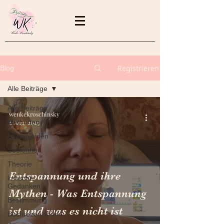
Registrieren
Blog
Alle Beiträge
Alle Beiträge
wenkekroschinsky
Methoden
1. Aug. 2025
Seelenleiden
Seelenheil
Theorie
Entspannung und ihre
kritische
Gedanken
Mythen - Was Entspannung
Bestimmung
ist und was es nicht ist
Buchrezensionen